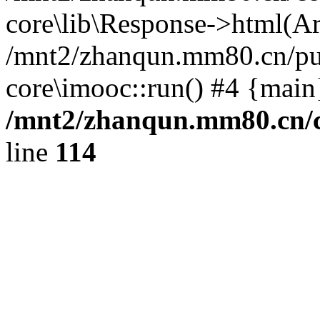
core\lib\Response->html(Arr
/mnt2/zhanqun.mm80.cn/pub
core\imooc::run() #4 {main
/mnt2/zhanqun.mm80.cn/
line
114