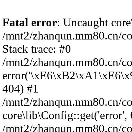
Fatal error
: Uncaught core
/mnt2/zhanqun.mm80.cn/co
Stack trace: #0
/mnt2/zhanqun.mm80.cn/cor
error('\xE6\xB2\xA1\xE6\
404) #1
/mnt2/zhanqun.mm80.cn/cor
core\lib\Config::get('error',
/mnt2/zhanqun.mm80.cn/co