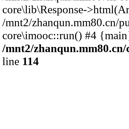
core\lib\Response->html(Arr
/mnt2/zhanqun.mm80.cn/pub
core\imooc::run() #4 {main
/mnt2/zhanqun.mm80.cn/
line
114