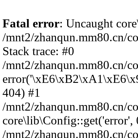
Fatal error
: Uncaught core
/mnt2/zhanqun.mm80.cn/co
Stack trace: #0
/mnt2/zhanqun.mm80.cn/cor
error('\xE6\xB2\xA1\xE6\
404) #1
/mnt2/zhanqun.mm80.cn/cor
core\lib\Config::get('error',
/mnt2/zhanqun.mm80.cn/co