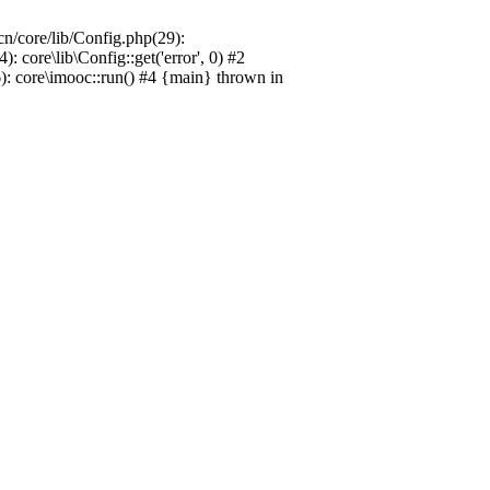
n/core/lib/Config.php(29):
ore\lib\Config::get('error', 0) #2
): core\imooc::run() #4 {main} thrown in