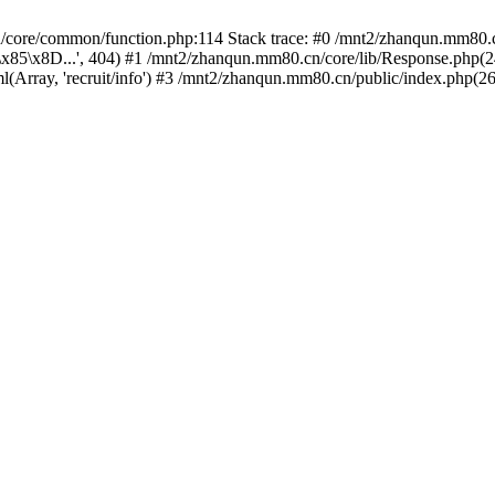
/core/common/function.php:114 Stack trace: #0 /mnt2/zhanqun.mm80.c
8D...', 404) #1 /mnt2/zhanqun.mm80.cn/core/lib/Response.php(24): c
Array, 'recruit/info') #3 /mnt2/zhanqun.mm80.cn/public/index.php(26