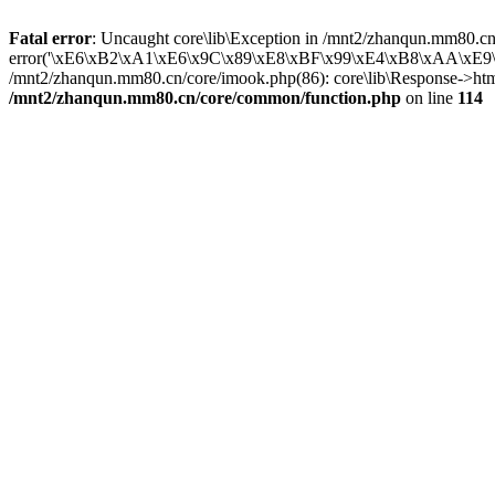
Fatal error
: Uncaught core\lib\Exception in /mnt2/zhanqun.mm80.cn
error('\xE6\xB2\xA1\xE6\x9C\x89\xE8\xBF\x99\xE4\xB8\xAA\xE9\x85\x
/mnt2/zhanqun.mm80.cn/core/imook.php(86): core\lib\Response->html(
/mnt2/zhanqun.mm80.cn/core/common/function.php
on line
114