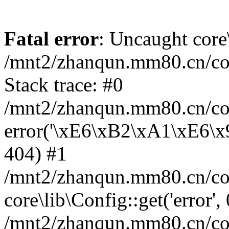
Fatal error
: Uncaught core
/mnt2/zhanqun.mm80.cn/co
Stack trace: #0
/mnt2/zhanqun.mm80.cn/cor
error('\xE6\xB2\xA1\xE6\
404) #1
/mnt2/zhanqun.mm80.cn/cor
core\lib\Config::get('error',
/mnt2/zhanqun.mm80.cn/co