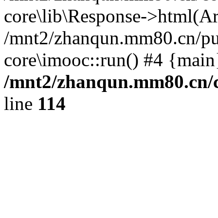
core\lib\Response->html(Arra
/mnt2/zhanqun.mm80.cn/pub
core\imooc::run() #4 {main
/mnt2/zhanqun.mm80.cn/
line
114